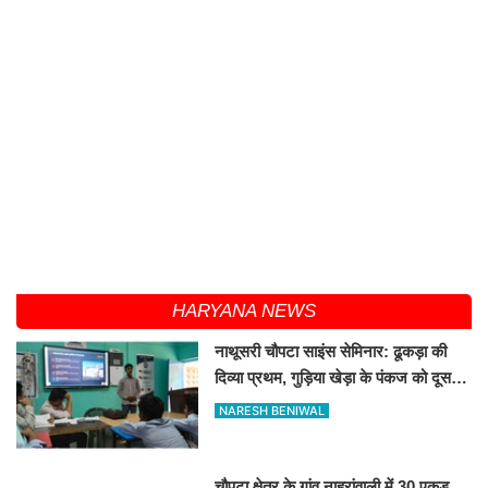
HARYANA NEWS
नाथूसरी चौपटा साइंस सेमिनार: ढूकड़ा की
दिव्या प्रथम, गुड़िया खेड़ा के पंकज को दूसरा
स्थान
NARESH BENIWAL
चौपटा क्षेत्र के गांव नाहरांवाली में 30 एकड़