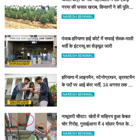
नरमा की फसल खराब, किसानों ने की पुलिस
व कृषि विभाग से जांच की मांग
NARESH BENIWAL
पंजाब-हरियाणा हाई कोर्ट में सफाई सेवक-माली
भर्ती के इंटरव्यू का शेड्यूल जारी
NARESH BENIWAL
हरियाणा में लाइनमैन, स्टेनोग्राफर, ड्राफ्टमैन
के पदों पर आई बंपर भर्ती, 14 अगस्त तक करें
आवेदन
NARESH BENIWAL
नाथूसरी चौपटा: खेतों में सक्रिय हुआ केबल
चोर गिरोह, गुसाईआना में 4 सोलर पैनल केबल
की चोरी
NARESH BENIWAL