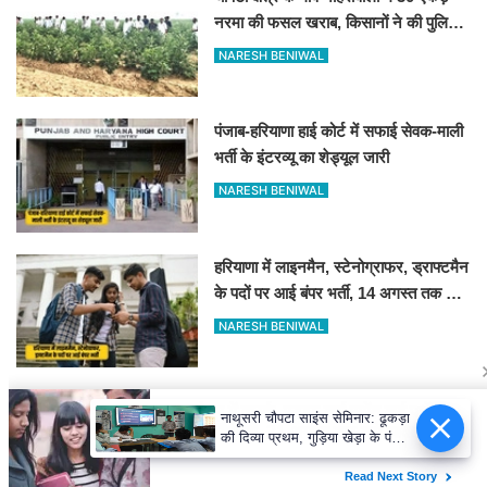
नरमा की फसल खराब, किसानों ने की पुलिस
व कृषि विभाग से जांच की मांग
NARESH BENIWAL
पंजाब-हरियाणा हाई कोर्ट में सफाई सेवक-माली
भर्ती के इंटरव्यू का शेड्यूल जारी
NARESH BENIWAL
हरियाणा में लाइनमैन, स्टेनोग्राफर, ड्राफ्टमैन
के पदों पर आई बंपर भर्ती, 14 अगस्त तक करें
आवेदन
NARESH BENIWAL
नाथूसरी चौपटा: खेतों में सक्रिय हुआ केबल
नाथूसरी चौपटा साइंस सेमिनार: ढूकड़ा
चोर गिरोह, गुसाईआना में 4 सोलर पैनल केबल
की दिव्या प्रथम, गुड़िया खेड़ा के पंकज
की चोरी
को दूसरा स्थान
NARESH BENIWAL