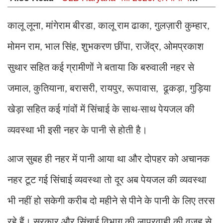
डिप्लोमा पास के लिए ULB Haryana में आई भर्ती, 6 अगस्त तक
करें आवेदन
कालू लूना
मांगेराम बीरडा
कालू राम ढाका
गुलज़ारी कुम्हार
,
,
,
,
मोमन राम
भाल सिंह
शुभकरण छींपा
राजेंद्र
ओमप्रकाश
,
,
,
,
सुथार सहित कई ग्रामीणों ने बताया कि बरुवाली नहर से
जमाल
कुतियाना
बरासरी
रायपुर
रूपावास
ढूकड़ा
गुड़िया
,
,
,
,
,
,
खेड़ा सहित कई गांवों में सिंचाई के साथ-साथ पेयजल की
व्यवस्था भी इसी नहर के पानी से होती है।
आज सुबह ही नहर में पानी आया था और दोपहर को अचानक
नहर टूट गई सिंचाई व्यवस्था तो दूर अब पेयजल की व्यवस्था
भी नहीं हो सकेगी करीब दो महीने से पीने के पानी के लिए तरस
रहे हैं। सरकार और सिंचाई विभाग की लापरवाही की वजह से