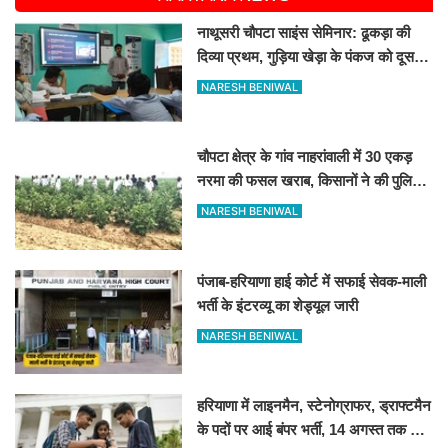
नाथूसरी चौपटा साइंस सेमिनार: ढूकड़ा की
दिव्या प्रथम, गुड़िया खेड़ा के पंकज को दूसरा
स्थान
NARESH BENIWAL
चौपटा क्षेत्र के गांव नाहरांवाली में 30 एकड़
नरमा की फसल खराब, किसानों ने की पुलिस
व कृषि विभाग से जांच की मांग
NARESH BENIWAL
पंजाब-हरियाणा हाई कोर्ट में सफाई सेवक-माली
भर्ती के इंटरव्यू का शेड्यूल जारी
NARESH BENIWAL
हरियाणा में लाइनमैन, स्टेनोग्राफर, ड्राफ्टमैन
के पदों पर आई बंपर भर्ती, 14 अगस्त तक करें