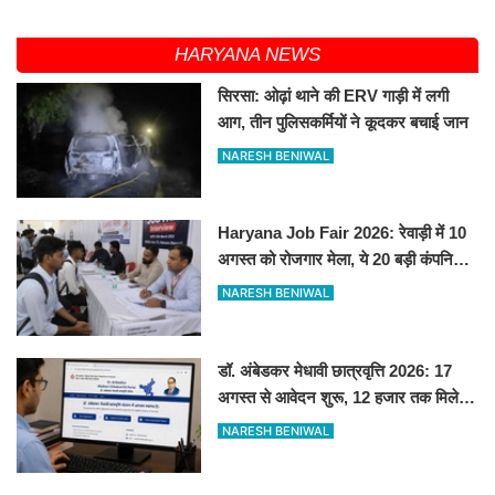
HARYANA NEWS
सिरसा: ओढ़ां थाने की ERV गाड़ी में लगी
आग, तीन पुलिसकर्मियों ने कूदकर बचाई जान
NARESH BENIWAL
Haryana Job Fair 2026: रेवाड़ी में 10
अगस्त को रोजगार मेला, ये 20 बड़ी कंपनियां
देगी सीधे नौकरी
NARESH BENIWAL
डॉ. अंबेडकर मेधावी छात्रवृत्ति 2026: 17
अगस्त से आवेदन शुरू, 12 हजार तक मिलेगी
स्कॉलरशिप, जानें जरूरी डॉक्यूमेंट्स
NARESH BENIWAL