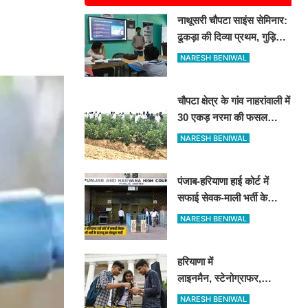
नाथूसरी चौपटा साइंस सेमिनार:
ढूकड़ा की दिव्या प्रथम, गुड़िया
खेड़ा के पंकज को दूसरा स्थान
NARESH BENIWAL
चौपटा क्षेत्र के गांव नाहरांवाली में
30 एकड़ नरमा की फसल
खराब, किसानों ने की पुलिस व
NARESH BENIWAL
कृषि विभाग से जांच की मांग
पंजाब-हरियाणा हाई कोर्ट में
सफाई सेवक-माली भर्ती के
इंटरव्यू का शेड्यूल जारी
NARESH BENIWAL
हरियाणा में
लाइनमैन, स्टेनोग्राफर,
ड्राफ्टमैन के पदों पर आई बंपर
NARESH BENIWAL