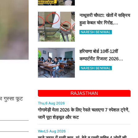
भर्ती, 14 अगस्त तक करें
आवेदन
नाथूसरी चौपटा: खेतों में सक्रिय
हुआ केबल चोर गिरोह,
गुसाईआना में 4 सोलर पैनल
NARESH BENIWAL
केबल की चोरी
हरियाणा बोर्ड 10वीं-12वीं
कम्पार्टमेंट रिजल्ट 2026
जारी, bseh.org.in से करें
NARESH BENIWAL
चेक
RAJASTHAN
ा गुस्सा फूट
Thu,6 Aug 2026
गोगामेड़ी मेला 2026 के लिए रेवले चलाएगा 7 स्पेशल ट्रेनें,
जानें पूरा शेड्यूल और रूट
Wed,5 Aug 2026
खड़े डम्पर में घुसी कार, मां, बेटे व पत्नी सहित 4 लोगों की