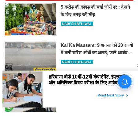
5 करोड़ की कांवड़ की चर्चा जोरों पर : देखने
के लिए उमड़ रही भीड़
NARESH BENIWAL
Kal Ka Mausam: 9 अगस्त को 20 राज्यों
में भारी बारिश-आंधी का अलर्ट, जानें आपके
शहर में कैसा रहेगा मौसम
NARESH BENIWAL
हरियाणा बोर्ड 10वीं-12वीं कंपार्टमेंट, इंप्रूवमेंट
और अतिरिक्त विषय परीक्षा के लिए आवेदन
शुरू
NARESH BENIWAL
नाथूसरी चौपटा साइंस सेमिनार: ढूकड़ा की
दिव्या प्रथम, गुड़िया खेड़ा के पंकज को दूसरा
स्थान