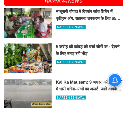
HARYANA NEWS
नाथूसरी चौपटा में दिव्यांग जांच शिविर में
कृत्रिम अंग, सहायक उपकरण के लिए 65
व्यक्तियों का चयन
NARESH BENIWAL
5 करोड़ की कांवड़ की चर्चा जोरों पर : देखने
के लिए उमड़ रही भीड़
NARESH BENIWAL
Kal Ka Mausam: 9 अगस्त को 20 राज्यों
में भारी बारिश-आंधी का अलर्ट, जानें आपके
शहर में कैसा रहेगा मौसम
NARESH BENIWAL
हरियाणा बोर्ड 10वीं-12वीं कंपार्टमेंट, इंप्रूवमेंट
और अतिरिक्त विषय परीक्षा के लिए आवेदन