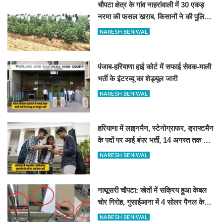
चौपटा क्षेत्र के गांव नाहरांवाली में 30 एकड़
नरमा की फसल खराब, किसानों ने की पुलिस
व कृषि विभाग से जांच की मांग
NARESH BENIWAL
पंजाब-हरियाणा हाई कोर्ट में सफाई सेवक-माली
भर्ती के इंटरव्यू का शेड्यूल जारी
NARESH BENIWAL
हरियाणा में लाइनमैन, स्टेनोग्राफर, ड्राफ्टमैन
के पदों पर आई बंपर भर्ती, 14 अगस्त तक करें
आवेदन
NARESH BENIWAL
नाथूसरी चौपटा: खेतों में सक्रिय हुआ केबल
चोर गिरोह, गुसाईआना में 4 सोलर पैनल केबल
की चोरी
NARESH BENIWAL