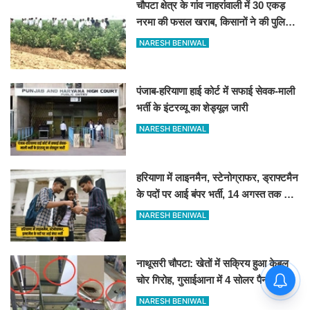
चौपटा क्षेत्र के गांव नाहरांवाली में 30 एकड़
नरमा की फसल खराब, किसानों ने की पुलिस
व कृषि विभाग से जांच की मांग
NARESH BENIWAL
पंजाब-हरियाणा हाई कोर्ट में सफाई सेवक-माली
भर्ती के इंटरव्यू का शेड्यूल जारी
NARESH BENIWAL
हरियाणा में लाइनमैन, स्टेनोग्राफर, ड्राफ्टमैन
के पदों पर आई बंपर भर्ती, 14 अगस्त तक करें
आवेदन
NARESH BENIWAL
नाथूसरी चौपटा: खेतों में सक्रिय हुआ केबल
चोर गिरोह, गुसाईआना में 4 सोलर पैनल केबल
की चोरी
NARESH BENIWAL